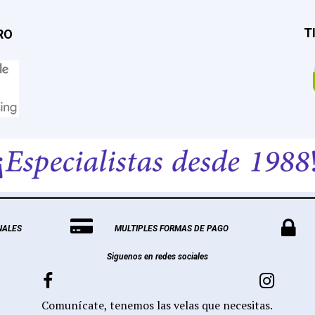
T
RO


NALES
MULTIPLES FORMAS DE PAGO
Siguenos en redes sociales


Comunícate, tenemos las velas que necesitas.