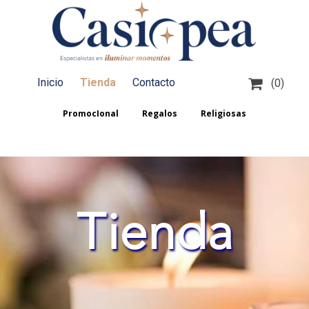

Inicio
Tienda
Contacto
(0)
PromocIonal
Regalos
Religiosas
Tienda