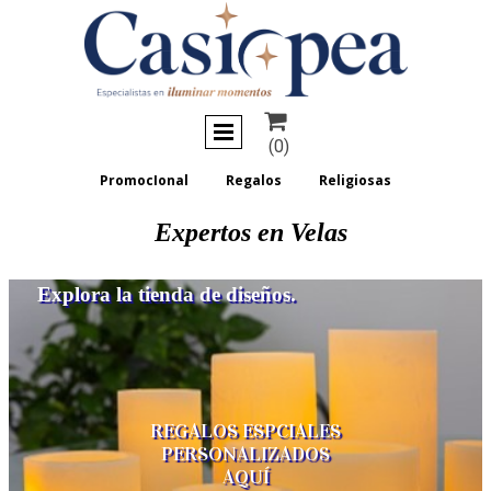

(0)
PromocIonal
Regalos
Religiosas
Expertos en Velas
Explora la tienda de diseños.
REGALOS
ESPCIALES
PERSONALIZADOS
AQUÍ