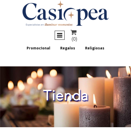

(0)
PromocIonal
Regalos
Religiosas
Tienda