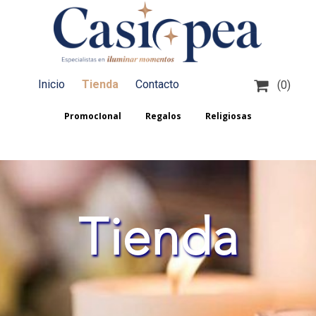

Inicio
Tienda
Contacto
(0)
PromocIonal
Regalos
Religiosas
Tienda