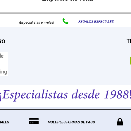

REGALOS ESPECIALES
¡Especialistas en velas!
T
RO


NALES
MULTIPLES FORMAS DE PAGO