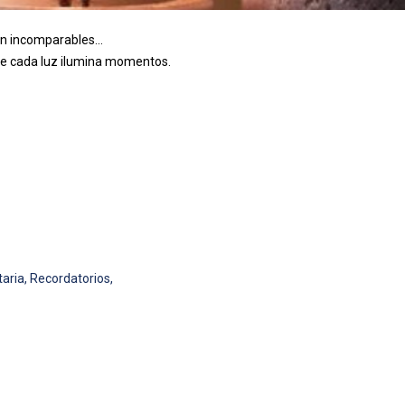
ón incomparables...
onde cada luz ilumina momentos.
taria, Recordatorios,