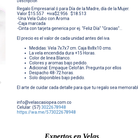
Descripción
Regalo Empresarial ó para Día de la Madre, día de la Mujer.
Valor $15.557 +iva$2.956 $18.513
-Una Vela Cubo con Aroma
-Caja marcada
-Cinta con tarjeta generica por ej. "Feliz Día" "Gracias"...
El precio es el valor de cada unidad antes del iva.
Medidas: Vela 7x7x7 cm. Caja 8x8x10 cms.
La vela encendida dura +15 Horas.
Color de linea Blanco.
Colores y aromas bajo pedido.
Adicional: Empaque Celofán. Pregunta por ellos
Despacho 48-72 horas.
Solo disponibles bajo pedido.
El arte de cuidar cada detalle para que tu regalo sea memorabl
info@velascasiopea.com.co
Celular: (57)
3022678948
https://wa.me/573022678948
Expertos en Velas