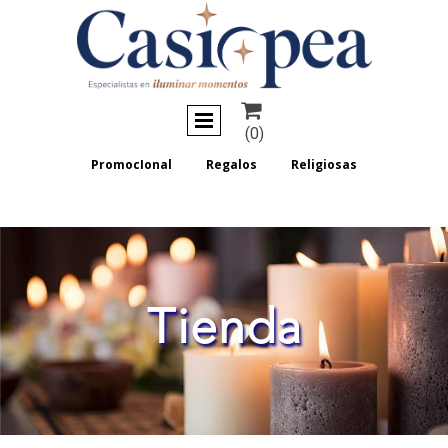

(0)
PromocIonal
Regalos
Religiosas
Tienda