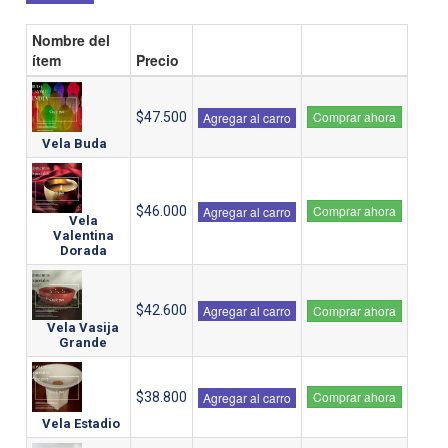
Nombre del
ítem
Precio
Comprar ahora
$47.500
Agregar al carro
Vela Buda
Comprar ahora
$46.000
Agregar al carro
Vela
Valentina
Dorada
$42.600
Agregar al carro
Comprar ahora
Vela Vasija
Grande
Comprar ahora
$38.800
Agregar al carro
Vela Estadio