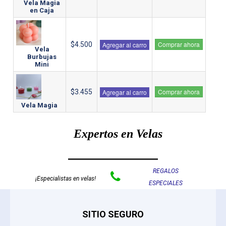
Vela Magia
en Caja
Comprar ahora
$4.500
Agregar al carro
Vela
Burbujas
Mini
Comprar ahora
$3.455
Agregar al carro
Vela Magia
Expertos en Velas
REGALOS

¡Especialistas en velas!
ESPECIALES
SITIO SEGURO