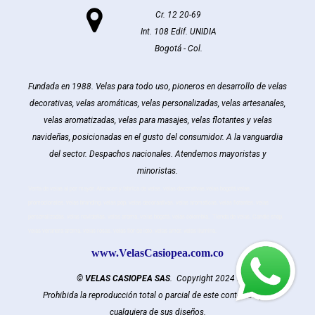

Cr. 12 20-69
Int. 108 Edif. UNIDIA
Bogotá - Col.
Fundada en 1988. Velas para todo uso, pioneros en desarrollo de velas
decorativas, velas aromáticas, velas personalizadas, velas artesanales,
velas aromatizadas, velas para masajes, velas flotantes y velas
navideñas, posicionadas en el gusto del consumidor. A la vanguardia
del sector. Despachos nacionales. Atendemos mayoristas y
minoristas.
Venta de velas al por mayor. Almacen y fabrica de velas. velas decorativas.velas bogotá.velas
promocionales. velas branding. velas pop. velas decoraativas. velas aromaticas. velas flotantes. velas
personalizadas. velas navideñas. velas aroma. velas bogotá. velas colombia. Tienda de velas. Candle shop.
velas veranera aroma. velas rosas. velas flor de loto. velas amor. velas ilumina.
www.VelasCasiopea.com.co
©
VELAS CASIOPEA SAS
.
Copyright
2024
.
Prohibida la reproducción total o parcial de este contenido y/o
cualquiera de sus diseños.